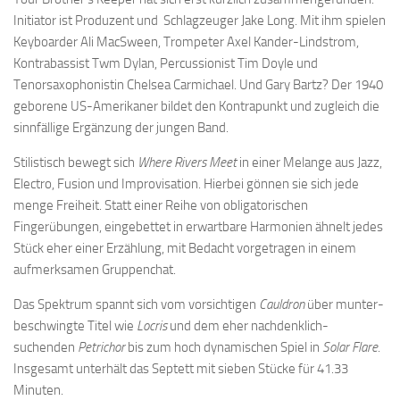
Initiator ist Produzent und Schlagzeuger Jake Long. Mit ihm spielen
Keyboarder Ali MacSween, Trompeter Axel Kander-Lindstrom,
Kontrabassist Twm Dylan, Percussionist Tim Doyle und
Tenorsaxophonistin Chelsea Carmichael. Und Gary Bartz? Der 1940
geborene US-Amerikaner bildet den Kontrapunkt und zugleich die
sinnfällige Ergänzung der jungen Band.
Stilistisch bewegt sich
Where Rivers Meet
in einer Melange aus Jazz,
Electro, Fusion und Improvisation. Hierbei gönnen sie sich jede
menge Freiheit. Statt einer Reihe von obligatorischen
Fingerübungen, eingebettet in erwartbare Harmonien ähnelt jedes
Stück eher einer Erzählung, mit Bedacht vorgetragen in einem
aufmerksamen Gruppenchat.
Das Spektrum spannt sich vom vorsichtigen
Cauldron
über munter-
beschwingte Titel wie
Locris
und dem eher nachdenklich-
suchenden
Petrichor
bis zum hoch dynamischen Spiel in
Solar Flare
.
Insgesamt unterhält das Septett mit sieben Stücke für 41.33
Minuten.