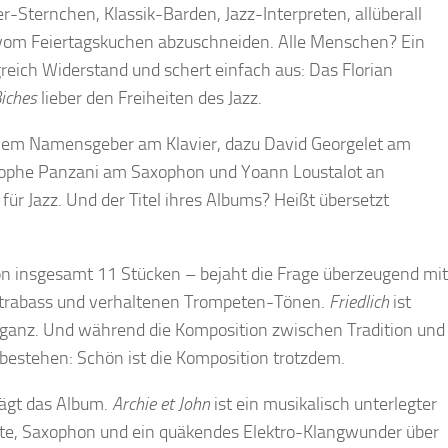
Sternchen, Klassik-Barden, Jazz-Interpreten, allüberall
 vom Feiertagskuchen abzuschneiden. Alle Menschen? Ein
greich Widerstand und schert einfach aus: Das Florian
Biches
lieber den Freiheiten des Jazz.
seinem Namensgeber am Klavier, dazu David Georgelet am
stophe Panzani am Saxophon und Yoann Loustalot an
für Jazz. Und der Titel ihres Albums? Heißt übersetzt
 insgesamt 11 Stücken – bejaht die Frage überzeugend mit
trabass und verhaltenen Trompeten-Tönen.
Friedlich
ist
 ganz. Und während die Komposition zwischen Tradition und
ck bestehen: Schön ist die Komposition trotzdem.
rägt das Album.
Archie et John
ist ein musikalisch unterlegter
ete, Saxophon und ein quäkendes Elektro-Klangwunder über