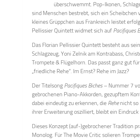
überschwemmt. Pop-Ikonen, Schlager-
sind Menschen bestrebt, sich ein Scheibchen
kleines Grüppchen aus Frankreich leistet erfol
Pellissier Quintett widmet sich auf
Pacifiques 
Das Florian Pellissier Quintett besteht aus 
Schlagzeug, Yoni Zelnik am Kontrabass, Chri
Trompete & Flügelhorn. Das passt ganz gut für 
„friedliche Rehe“. Im Ernst? Rehe im Jazz?
Der Titelsong
Pacifiques Biches
– Nummer 7 von
gebrochenen Piano-Akkorden, gezupftem Kon
dabei eindeutig zu erkennen, die
Rehe
nicht so
ihrer Erweiterung oszilliert, bleibt ein Eindru
Dieses Konzept (auf-)gebrochener Tradition p
Monolog. Für The Movie Critic solieren Tromp