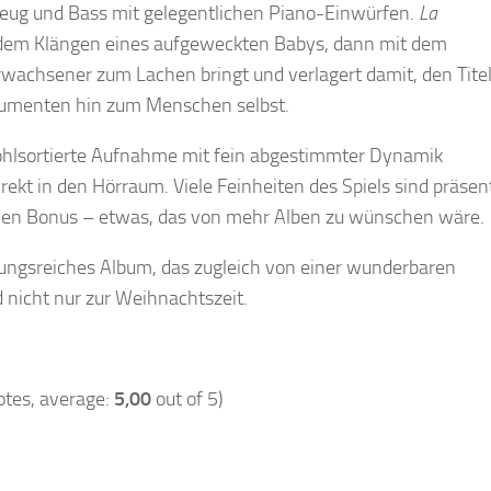
zeug und Bass mit gelegentlichen Piano-Einwürfen.
La
 dem Klängen eines aufgeweckten Babys, dann mit dem
rwachsener zum Lachen bringt und verlagert damit, den Tite
trumenten hin zum Menschen selbst.
wohlsortierte Aufnahme mit fein abgestimmter Dynamik
irekt in den Hörraum. Viele Feinheiten des Spiels sind präsen
ichen Bonus – etwas, das von mehr Alben zu wünschen wäre.
ungsreiches Album, das zugleich von einer wunderbaren
d nicht nur zur Weihnachtszeit.
tes, average:
5,00
out of 5)