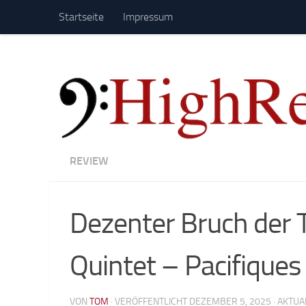
Startseite
Impressum
Zum Inhalt springen
REVIEW
Dezenter Bruch der Tr
Quintet – Pacifiques
VON
TOM
· VERÖFFENTLICHT
DEZEMBER 5, 2025
· AKTUA