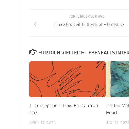
VORHERIGER BEITRAG
Finale Brotzeit: Fettes Brot – Brotstock
FÜR DICH VIELLEICHT EBENFALLS INTE
JT Conception – How Far Can You
Tristan Mél
Go?
Heart
APRIL 12, 2024
JUNI 12, 202