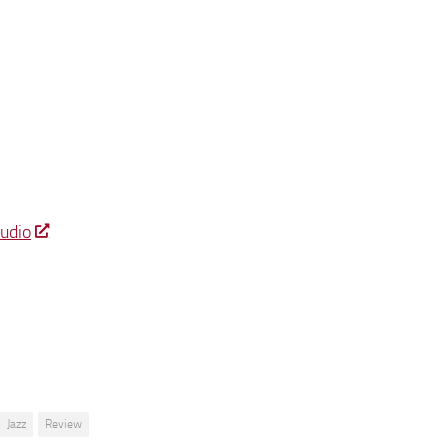
udio
Jazz
Review