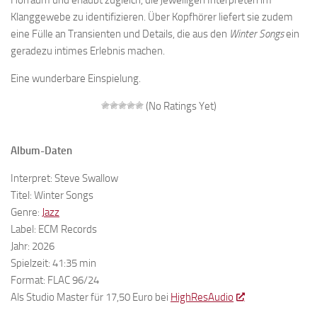
Hörraum und erlaubt zugleich, die jeweiligen Interpreten im
Klanggewebe zu identifizieren. Über Kopfhörer liefert sie zudem
eine Fülle an Transienten und Details, die aus den
Winter Songs
ein
geradezu intimes Erlebnis machen.
Eine wunderbare Einspielung.
(No Ratings Yet)
Album-Daten
Interpret: Steve Swallow
Titel: Winter Songs
Genre:
Jazz
Label: ECM Records
Jahr: 2026
Spielzeit: 41:35 min
Format: FLAC 96/24
Als Studio Master für 17,50 Euro bei
HighResAudio