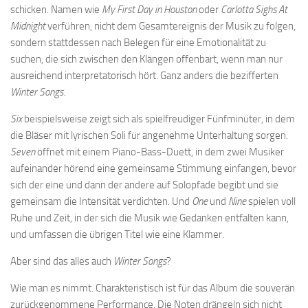
schicken. Namen wie
My First Day in Houston
oder
Carlotta Sighs At
Midnight
verführen, nicht dem Gesamtereignis der Musik zu folgen,
sondern stattdessen nach Belegen für eine Emotionalität zu
suchen, die sich zwischen den Klängen offenbart, wenn man nur
ausreichend interpretatorisch hört. Ganz anders die bezifferten
Winter Songs
.
Six
beispielsweise zeigt sich als spielfreudiger Fünfminüter, in dem
die Bläser mit lyrischen Soli für angenehme Unterhaltung sorgen.
Seven
öffnet mit einem Piano-Bass-Duett, in dem zwei Musiker
aufeinander hörend eine gemeinsame Stimmung einfangen, bevor
sich der eine und dann der andere auf Solopfade begibt und sie
gemeinsam die Intensität verdichten. Und
One
und
Nine
spielen voll
Ruhe und Zeit, in der sich die Musik wie Gedanken entfalten kann,
und umfassen die übrigen Titel wie eine Klammer.
Aber sind das alles auch
Winter Songs
?
Wie man es nimmt. Charakteristisch ist für das Album die souverän
zurückgenommene Performance. Die Noten drängeln sich nicht