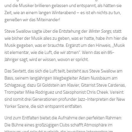
und die Musiker brillieren gelassen und entspannt, als hätten sie
Zeit, wie an einem langen Winterabend – es ist eh nichts zu tun,
genießen wir das Miteinander!
Steve Swallow sagte über die Entstehung der
Winter Songs
, statt
wie bisher der Musik alles zu geben, was er hatte, habe ihm hier die
Musik gegeben, was er brauchte. Ergänzt um den Hinweis, „Musik
ist elementar, wie die Luft, die wir atmen“. Wenn das ein 85-
Jähriger sagt, wird er wissen, wovon er spricht.
Das Sextett, das sich die Luft teilt, besteht aus Steve Swallow am
Bass, seinem langjährigen Wegbegleiter Adam Nussbaum am
Schlagzeug, dazu Gil Goldstein am Klavier, Gitarrist Steve Cardenas,
Trompeter Mike Rodriguez und Saxophonist Chris Cheek. Vereint
sind somit drei Generationen profunder Jazz-Interpreten der New
Yorker Szene, die sich entspannt entfalten.
Und zum Entfalten bietet die Aufnahme den perfekten Rahmen:
Die Bühne eines großzügigen Clubs schafft Atmosphäre im