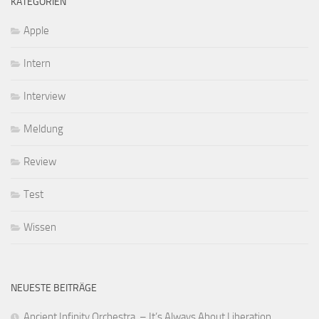
KATEGORIEN
Apple
Intern
Interview
Meldung
Review
Test
Wissen
NEUESTE BEITRÄGE
Ancient Infinity Orchestra – It’s Always About Liberation