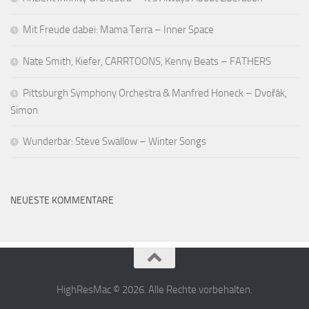
Mit Freude dabei: Mama Terra – Inner Space
Nate Smith, Kiefer, CARRTOONS, Kenny Beats – FATHERS
Pittsburgh Symphony Orchestra & Manfred Honeck – Dvořák,
Simon
Wunderbar: Steve Swallow – Winter Songs
NEUESTE KOMMENTARE
HighResMac © 2026. Alle Rechte vorbehalten.