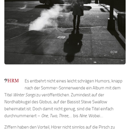
Es entbehrt nicht eines leicht schrägen Humors, knapp
nach der Sommer-Sonnenwende ein Album mit dem
Titel
Winter Songs
zu veröffentlichen. Zumindest auf der
Nordhalbkugel des Globus, auf der Bassist Steve Swallow
beheimatet ist. Doch damit nicht genug, sind die Titel einfach
durchnummeriert –
One
,
Two
,
Three
,… bis
Nine
. Wobei…
Ziffern haben den Vorteil, Hörer nicht sinnlos auf die Pirsch zu