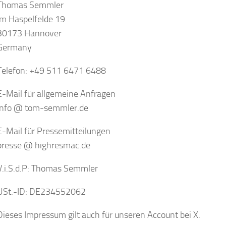
Thomas Semmler
Im Haspelfelde 19
30173 Hannover
Germany
Telefon: +49 511 6471 6488
E-Mail für allgemeine Anfragen
info @ tom-semmler.de
E-Mail für Pressemitteilungen
presse @ highresmac.de
V.i.S.d.P: Thomas Semmler
USt.-ID: DE234552062
Dieses Impressum gilt auch für unseren Account bei X.