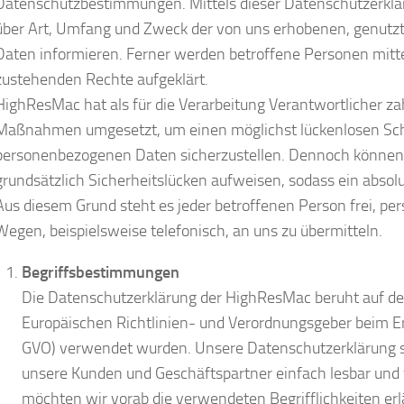
Datenschutzbestimmungen. Mittels dieser Datenschutzerklä
über Art, Umfang und Zweck der von uns erhobenen, genutz
Daten informieren. Ferner werden betroffene Personen mitte
zustehenden Rechte aufgeklärt.
HighResMac hat als für die Verarbeitung Verantwortlicher za
Maßnahmen umgesetzt, um einen möglichst lückenlosen Schut
personenbezogenen Daten sicherzustellen. Dennoch können
grundsätzlich Sicherheitslücken aufweisen, sodass ein absol
Aus diesem Grund steht es jeder betroffenen Person frei, p
Wegen, beispielsweise telefonisch, an uns zu übermitteln.
Begriffsbestimmungen
Die Datenschutzerklärung der HighResMac beruht auf den 
Europäischen Richtlinien- und Verordnungsgeber beim 
GVO) verwendet wurden. Unsere Datenschutzerklärung soll
unsere Kunden und Geschäftspartner einfach lesbar und v
möchten wir vorab die verwendeten Begrifflichkeiten erl