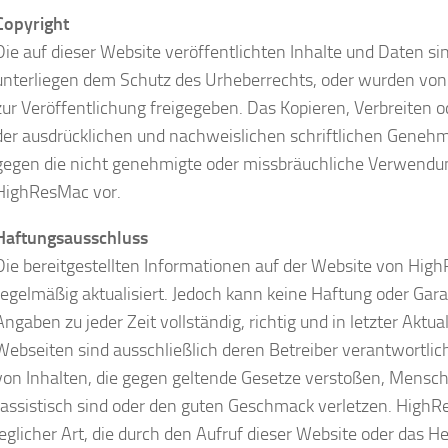
Copyright
Die auf dieser Website veröffentlichten Inhalte und Daten 
unterliegen dem Schutz des Urheberrechts, oder wurden von
zur Veröffentlichung freigegeben. Das Kopieren, Verbreiten 
der ausdrücklichen und nachweislichen schriftlichen Geneh
gegen die nicht genehmigte oder missbräuchliche Verwendun
HighResMac vor.
Haftungsausschluss
Die bereitgestellten Informationen auf der Website von Hig
regelmäßig aktualisiert. Jedoch kann keine Haftung oder Ga
Angaben zu jeder Zeit vollständig, richtig und in letzter Aktuali
Webseiten sind ausschließlich deren Betreiber verantwortlic
von Inhalten, die gegen geltende Gesetze verstoßen, Mensc
rassistisch sind oder den guten Geschmack verletzen. High
jeglicher Art, die durch den Aufruf dieser Website oder das 