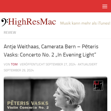
Zum Inhalt springen
REVIEW
Antje Weithaas, Camerata Bern – Pēteris
Vasks: Concerto No. 2 „In Evening Light“
VON
TOM
· VERÖFFENTLICHT
SEPTEMBER 27, 2024
· AKTUALISIERT
SEPTEMBER 29, 2024