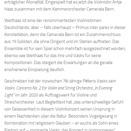
erträglicher Atonalität. Eingespielt hat es jetzt die Violinistin Antje
Haas zusammen mit dem Kammerorchester Camerata Bern.
Weithaas ist eine der renommiertesten Violinistinnen
Deutschlands, aber – falls überhaupt – Primus inter pares in dieser
Konstellation, denn die Camerata Bern ist ein Zusammenschluss
aus 15 Solisten, die ohne Dirigent und im Stehen auftreten. Das
Ensemble ist für sein Spiel schon mehrfach ausgezeichnet worden,
ebenso wie Weithaas für das ihre und Vasks für seine
Kompositionen. Das steigert die Erwartungen an die gerade
erschienene Einspielung deutlich.
Geschrieben hat der inzwischen 78-jährige Pēteris Vasks sein
Vasks: Concerto No. 2 for Violin and String Orchestra „In Evening
Light“
im Jahr 2020 als Auftragswerk für Violine und
Streichorchester. Laut Begleittext hat „das unterschwellige Gefühl
von Gelassenheit in diesem Violinkonzert seinen Ursprung in
einem Nachdenken über die Natur. Besonders Vogelgesang in
Kombination mit religiösem Glauben – er wuchs als Sohn eines
Pastors auf – inspirierte Vasks, das Konzert zu komponieren“.