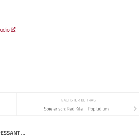
udio
NÄCHSTER BEITRAG
Spielerisch: Red Kite – Popludium
RESSANT …