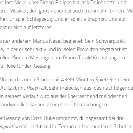
 Jost Nickel über Simon Philpps bis Jack DeJohnette, und
erer Musiker, den ganz nebenbei auch trommeln können. Mi
er: Er spiel Schlagzeug. Und er spielt Vibraphon. Und auf
kt er sich auf letzteres.
 unter anderem Marius Neset begleitet. Sein Schwerpunkt
 in der er sehr aktiv und in vielen Projekten engagiert ist.
hellen: Sondre Moshagen am Piano, Tarald Kronshaug am
ti Huke für den Gesang.
-Album, das neun Stücke mit 43:39 Minuten Spielzeit vereint.
 Auftakt mit
Relief
fällt sehr melodisch aus, das nachfolgende
in seinem Verlauf wird aus der überraschend melodischen
 handwerklich sauber, aber ohne Überraschungen.
 der Gesang von Kristi Huke umrahmt, di insgesamt bei drei
nspiration
mit leichtem Up-Tempo und so munteren Schub in