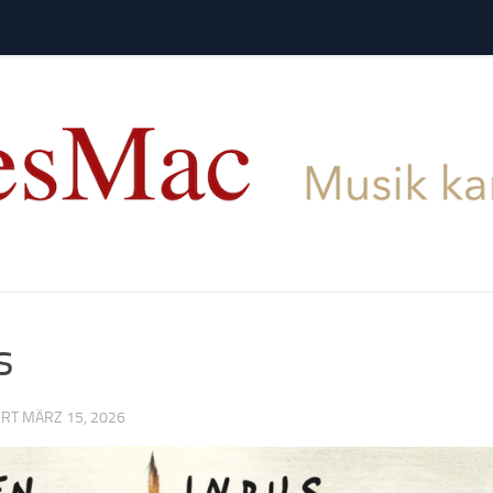
s
ERT
MÄRZ 15, 2026