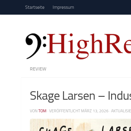
Startseite
Impressum
Zum Inhalt springen
REVIEW
Skage Larsen – Indu
VON
TOM
· VERÖFFENTLICHT
MÄRZ 13, 2026
· AKTUALISI