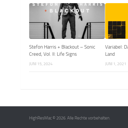
Stefon Harris + Blackout – Sonic
Variabel: 
Creed, Vol. II: Life Signs
Land
JUNI 15, 2024
JUNI 1, 2021
HighResMac © 2026. Alle Rechte vorbehalten.