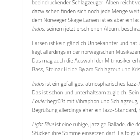
beeindruckender Schlagzeuger-Alben reicht von
dazwischen finden sich noch jede Menge weit
dem Norweger Skage Larsen ist es aber einfach
Indus
, seinem jetzt erschienen Album, beschrän
Larsen ist kein gänzlich Unbekannter und hat
liegt allerdings in der norwegischen Musikszene,
Das mag auch die Auswahl der Mitmusiker er
Bass, Steinar Heide Bø am Schlagzeut und Kris
Indus
ist ein gefälliges, atmosphärisches Jazz
Das ist schön und unterhaltsam zugleich. Sein
Fouler
begrüßt mit Vibraphon und Schlagzeug, 
Begrüßung allerdings eher ein Jazz-Standard,
Light Blue
ist eine ruhige, jazzige Ballade, die
Stücken ihre Stimme einsetzen darf. Es folgt
I