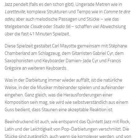
Jazz pendelt (falls es den schon gibt). Ungerade Metren wie in
Loretteville
, komplexe Strukturen und Tempo wie in
Comme te dire
adieu
, aber auch melodische Passagen und Stücke – wie das
titelgebende
Claude
oder
Studio 56
– schaffen viel Abwechslung
über die fast 41 Minuten Spielzeit.
Diese Spielzeit gestaltet Carl Mayotte gemeinsam mit Stéphane
Chamberland am Schlagzeug, dem Gitarristen Gabriel Cyr, dem
Saxophonisten und Keyboarder Damien-Jade Cyr und Francis
Grégoire an weiteren Keyboards.
Was in der Darbietung immer wieder auffällt, ist die natürliche
Weise, in der die Musiker miteinander spielen und aufeinander
eingehen. Ganz gleich, was die Herausforderungen einer
Komposition sein mag, sie wird wie selbstverständlich aus einem
Guss bedient, dass Staunen eine akzeptable Reaktion ist.
Beeindruckend ist auch, wie entspannt das Quintett Jazz mit Rock,
Latin und der Leichtigkeit von Pop-Darbietungen verschmilzt. Die
Stücke sind zugänglich, auch wenn sie komplexer werden, und von