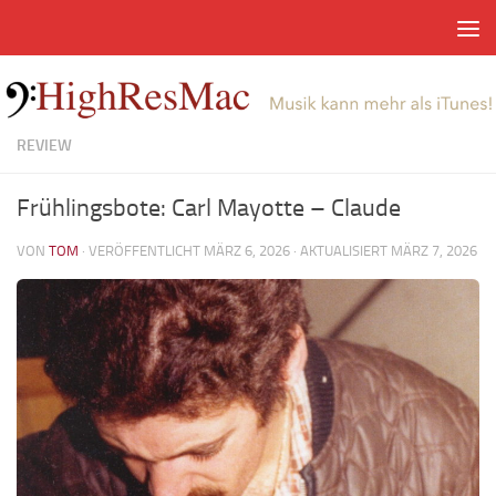
Zum Inhalt springen
REVIEW
Frühlingsbote: Carl Mayotte – Claude
VON
TOM
· VERÖFFENTLICHT
MÄRZ 6, 2026
· AKTUALISIERT
MÄRZ 7, 2026