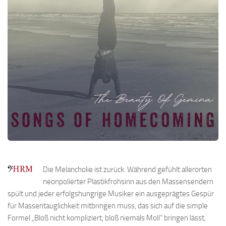
Die Melancholie ist zurück. Während gefühlt allerorten
neonpolierter Plastikfrohsinn aus den Massensendern
spült und jeder erfolgshungrige Musiker ein ausgeprägtes Gespür
für Massentauglichkeit mitbringen muss, das sich auf die simple
Formel „Bloß nicht kompliziert, bloß niemals Moll“ bringen lässt,