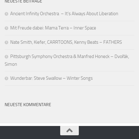
NEUESTE BEITRÄGE
Ancient Infinity Orchestra – It’s Always About Liberation
Mit Freude dabei: Mama Terra – Inner Space
Nate Smith, Kiefer, CARRTOONS, Kenny Beats – FATHERS
Pittsburgh Symphony Orchestra & Manfred Honeck – Dvořák,
Simon
Wunderbar: Steve Swallow – Winter Songs
NEUESTE KOMMENTARE