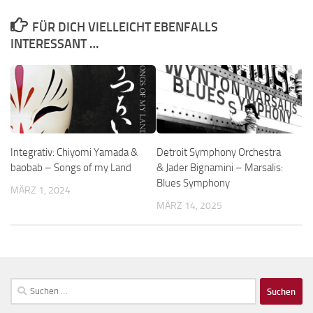
FÜR DICH VIELLEICHT EBENFALLS
INTERESSANT …
Integrativ: Chiyomi Yamada &
Detroit Symphony Orchestra
baobab – Songs of my Land
& Jader Bignamini – Marsalis:
Blues Symphony
MÄRZ 1, 2024
MÄRZ 14, 2025
Suchen
nach: