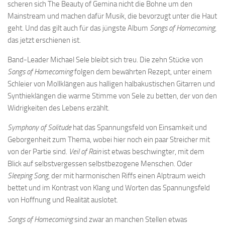
scheren sich The Beauty of Gemina nicht die Bohne um den
Mainstream und machen dafür Musik, die bevorzugt unter die Haut
geht. Und das gilt auch für das jüngste Album
Songs of Homecoming
,
das jetzt erschienen ist.
Band-Leader Michael Sele bleibt sich treu. Die zehn Stücke von
Songs of Homecoming
folgen dem bewährten Rezept, unter einem
Schleier von Mollklängen aus halligen halbakustischen Gitarren und
Synthieklängen die warme Stimme von Sele zu betten, der von den
Widrigkeiten des Lebens erzählt.
Symphony of Solitude
hat das Spannungsfeld von Einsamkeit und
Geborgenheit zum Thema, wobei hier noch ein paar Streicher mit
von der Partie sind.
Veil of Rain
ist etwas beschwingter, mit dem
Blick auf selbstvergessen selbstbezogene Menschen. Oder
Sleeping Song
, der mit harmonischen Riffs einen Alptraum weich
bettet und im Kontrast von Klang und Worten das Spannungsfeld
von Hoffnung und Realität auslotet.
Songs of Homecoming
sind zwar an manchen Stellen etwas