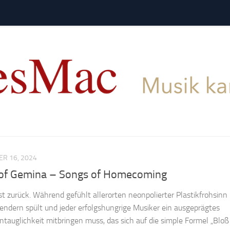
R 16, 2024
of Gemina – Songs of Homecoming
st zurück. Während gefühlt allerorten neonpolierter Plastikfrohsinn
ndern spült und jeder erfolgshungrige Musiker ein ausgeprägtes
tauglichkeit mitbringen muss, das sich auf die simple Formel „Bloß