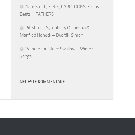
Nate Smith, Kiefer, CARRTOONS, Kenny
Beats – FATHERS
Pittsburgh Symphony Orchestra &
Manfred Honeck – Dvořák, Simon
Wunderbar: Steve Swallow – Winter
Songs
NEUESTE KOMMENTARE