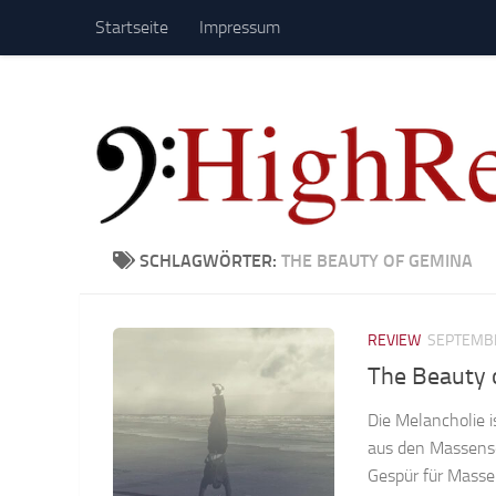
Startseite
Impressum
Zum Inhalt springen
SCHLAGWÖRTER:
THE BEAUTY OF GEMINA
REVIEW
SEPTEMBE
The Beauty 
Die Melancholie i
aus den Massense
Gespür für Massen