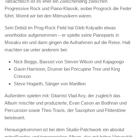
Tatsächlisch ist es eher ein Zwischending zwischen
Progressive Rock und Piano-Klassik, wobei Progrock die Feder
führt. Womit wir bei den Mitmusikern wären.
Sein Debüt im Prog-Rock Field hat Gleb Kolyadin etwas
unorthodox aufgenommen – er spielte seine Pianoparts in
Mosaku ein und dann gingen die Aufnahmen auf die Reise. Halt
machten sie unter anderem bei:
Nick Beggs, Bassist von Steven Wilson und Kajagoogo
Gavin Harrision, Drumer bei Porcupine Tree und King
Crimson
Steve Hogarth, Sänger von Marillion
Außerdem spielen mit: Gitarrist Vlad Avy, der zugleich das
Album mischte und produzierte, Evan Cason an Bodhran und
Percussion sowie Theo Travis, der Saxophon und Flötentöne
beisteuert.
Herausgekommen ist bei dem Studio-Patchwork ein absolut
mitreißendes und temporeiches Album, das mit hoher Virtuosität