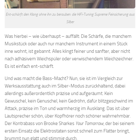
Ent-schärft den Klang ohne ihn zu berauben: die HiFi-Tuning Supreme Feinsicherung aus
Silber
Was hierbei – wie überhaupt – auffällt: Die Schärfe, die manchem
Musikstück oder auch nur manchem Instrument in einem Stück
inne wohnt, ist gebannt. Alles klingt feiner und sanfter, aber nicht
nach adhäsivem Weichspüler oder verwischendem Weichzeichner.
Es ist einfach ent-schärft.
Und was macht die Bass-Macht? Nun, sie ist im Vergleich zur
Werksausstattung auch im Silber-Modus zurückhaltend, dabei
allerdings außerordentlich präzise und aufgeräumt. Kein
Gewuschel, kein Genuschel, kein Gedröhn, dafür blitzgeschwind im
Attack, präzise im Ton und warmherzig im Ausklang. Das ist über
Lautsprecher schön, über Kopfhörer noch schöner wahrnehmbar.
Der Kontrabass von Brooke Sharkes
Your Tomorrow
, der bei seinem
ersten Einsatz die Elektrostaten sonst schnell zum Flatter bringt,
brummt nun glatt und stimmig durch.