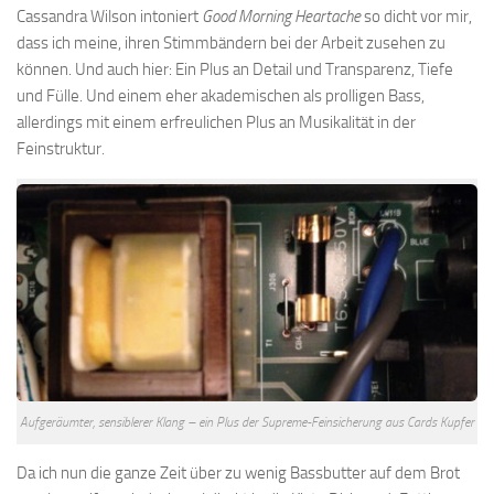
Cassandra Wilson intoniert
Good Morning Heartache
so dicht vor mir,
dass ich meine, ihren Stimmbändern bei der Arbeit zusehen zu
können. Und auch hier: Ein Plus an Detail und Transparenz, Tiefe
und Fülle. Und einem eher akademischen als prolligen Bass,
allerdings mit einem erfreulichen Plus an Musikalität in der
Feinstruktur.
Aufgeräumter, sensiblerer Klang – ein Plus der Supreme-Feinsicherung aus Cards Kupfer
Da ich nun die ganze Zeit über zu wenig Bassbutter auf dem Brot