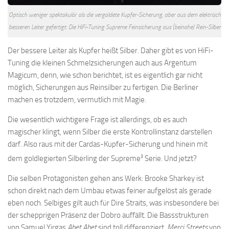
Optisch weniger spektakulär als die vergoldete Kupfer-Sicherung, aber aus dem elektrisch
besseren Leiter gefertigt: Die HiFi-Tuning Supreme Feinsicherung aus (beinahe) Rein-Silber
Der bessere Leiter als Kupfer heißt Silber. Daher gibt es von HiFi-
Tuning die kleinen Schmelzsicherungen auch aus Argentum
Magicum, denn, wie schon berichtet, ist es eigentlich gar nicht
möglich, Sicherungen aus Reinsilber zu fertigen. Die Berliner
machen es trotzdem, vermutlich mit Magie.
Die wesentlich wichtigere Frage ist allerdings, ob es auch
magischer klingt, wenn Silber die erste Kontrollinstanz darstellen
darf. Also raus mit der Cardas-Kupfer-Sicherung und hinein mit
3
dem goldlegierten Silberling der Supreme
Serie. Und jetzt?
Die selben Protagonisten gehen ans Werk: Brooke Sharkey ist
schon direkt nach dem Umbau etwas feiner aufgelöst als gerade
eben noch. Selbiges gilt auch für Dire Straits, was insbesondere bei
der schepprigen Präsenz der Dobro auffällt. Die Bassstrukturen
von Samuel Yirgas
Abet Abet
sind toll differenziert,
Merci Streets
von