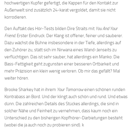
hochwertigen Kupfer gefertigt, die Kappen für den Kontakt zur
Außenwelt sind zusätzlich 24-karat vergoldet, damit sie nicht
korrodieren.
Den Auftakt des Hör-Tests bilden Dire Straits mit
You And Your
Friend
. Erster Eindruck: Der Klang ist offener, feiner und sauberer.
Dazu wächst die Bühne insbesondere in der Tiefe, allerdings auf
den Zuhörer zu, statt sich im Nirwana eines Wand-Jenseits zu
verflüchtigen. Das ist sehr sauber, hat allerdings ein Manko: Die
Bass-Fettigkeit geht zugunsten einer besseren Ortbarkeit und
mehr Präzision ein klein wenig verloren. Ob mir das gefällt? Mal
weiter hören.
Brooke Sharkey hat in ihrem
Your Tomorrow
einen schönen runden
Kontrabass an Bord. Und der klingt auch schön und rund. Und etwas
dünn. Die zahlreichen Details des Stückes allerdings, die sind in
solcher Nähe und Feinheit zu vernehmen, dass kaum noch ein
Unterschied zu den bisherigen Kopfhörer-Darbietungen besteht
(wobei die ja auch noch zu probieren sind). k