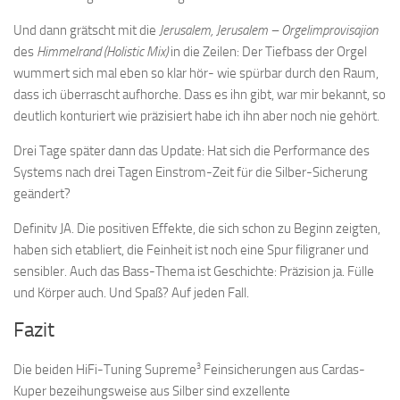
Und dann grätscht mit die
Jerusalem, Jerusalem – Orgelimprovisajion
des
Himmelrand (Holistic Mix)
in die Zeilen: Der Tiefbass der Orgel
wummert sich mal eben so klar hör- wie spürbar durch den Raum,
dass ich überrascht aufhorche. Dass es ihn gibt, war mir bekannt, so
deutlich konturiert wie präzisiert habe ich ihn aber noch nie gehört.
Drei Tage später dann das Update: Hat sich die Performance des
Systems nach drei Tagen Einstrom-Zeit für die Silber-Sicherung
geändert?
Definitv JA. Die positiven Effekte, die sich schon zu Beginn zeigten,
haben sich etabliert, die Feinheit ist noch eine Spur filigraner und
sensibler. Auch das Bass-Thema ist Geschichte: Präzision ja. Fülle
und Körper auch. Und Spaß? Auf jeden Fall.
Fazit
3
Die beiden HiFi-Tuning Supreme
Feinsicherungen aus Cardas-
Kuper bezeihungsweise aus Silber sind exzellente