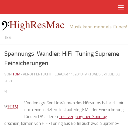
Zum Inhalt springen
TEST
Spannungs-Wandler: HiFi-Tuning Supreme
Feinsicherungen
VON
TOM
· VERÖFFENTLICHT
FEBRUAR 11, 2018
· AKTUALISIERT
JULI 30,
2021
☟
Vor dem großen Umräumen des Hörraums habe ich mir
noch einen letzten Test auferlegt: Mit der Feinsicherung
für den DAC, deren
Test vergangenen Sonntag
erschien, kamen von HiFi-Tuning aus Berlin auch zwei Supreme-