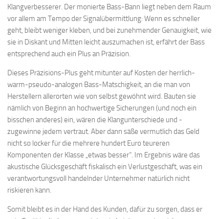
Klangverbesserer. Der monierte Bass-Bann liegt neben dem Raum
vor allem am Tempo der Signalübermittlung: Wenn es schneller
geht, bleibt weniger kleben, und bei zunehmender Genauigkeit, wie
sie in Diskant und Mitten leicht auszumachen ist, erfährt der Bass
entsprechend auch ein Plus an Präzision.
Dieses Präzisions-Plus geht mitunter auf Kosten der herrlich-
warm-pseudo-analogen Bass-Matschigkeit, an die man von
Herstellern allerorten wie von selbst gewöhnt wird. Bauten sie
nämlich von Beginn an hochwertige Sicherungen (und noch ein
bisschen anderes) ein, wären die Klangunterschiede und -
zugewinne jedem vertraut. Aber dann säße vermutlich das Geld
nicht so locker für die mehrere hundert Euro teureren
Komponenten der Klasse „etwas besser“. Im Ergebnis wäre das
akustische Glücksgeschäft fiskalisch ein Verlustgeschäft, was ein
verantwortungsvoll handelnder Unternehmer natürlich nicht
riskieren kann.
Somit bleibt es in der Hand des Kunden, dafür zu sorgen, dass er