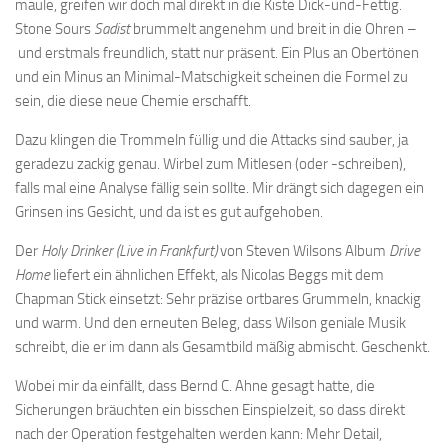
maule, greifen wir doch mal direkt in die Kiste Dick-und-Fettig.
Stone Sours
Sadist
brummelt angenehm und breit in die Ohren –
und erstmals freundlich, statt nur präsent. Ein Plus an Obertönen
und ein Minus an Minimal-Matschigkeit scheinen die Formel zu
sein, die diese neue Chemie erschafft.
Dazu klingen die Trommeln füllig und die Attacks sind sauber, ja
geradezu zackig genau. Wirbel zum Mitlesen (oder -schreiben),
falls mal eine Analyse fällig sein sollte. Mir drängt sich dagegen ein
Grinsen ins Gesicht, und da ist es gut aufgehoben.
Der
Holy Drinker (Live in Frankfurt)
von Steven Wilsons Album
Drive
Home
liefert ein ähnlichen Effekt, als Nicolas Beggs mit dem
Chapman Stick einsetzt: Sehr präzise ortbares Grummeln, knackig
und warm. Und den erneuten Beleg, dass Wilson geniale Musik
schreibt, die er im dann als Gesamtbild mäßig abmischt. Geschenkt.
Wobei mir da einfällt, dass Bernd C. Ahne gesagt hatte, die
Sicherungen bräuchten ein bisschen Einspielzeit, so dass direkt
nach der Operation festgehalten werden kann: Mehr Detail,