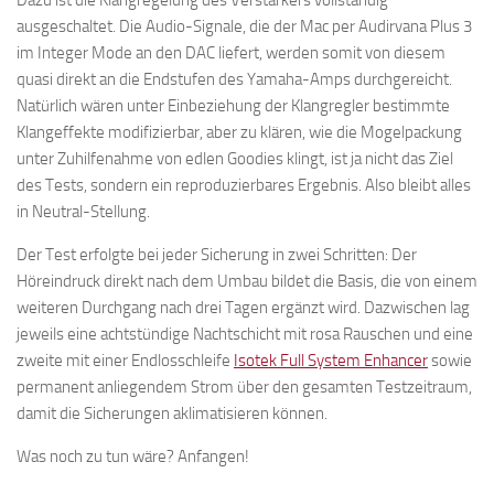
Dazu ist die Klangregelung des Verstärkers vollständig
ausgeschaltet. Die Audio-Signale, die der Mac per Audirvana Plus 3
im Integer Mode an den DAC liefert, werden somit von diesem
quasi direkt an die Endstufen des Yamaha-Amps durchgereicht.
Natürlich wären unter Einbeziehung der Klangregler bestimmte
Klangeffekte modifizierbar, aber zu klären, wie die Mogelpackung
unter Zuhilfenahme von edlen Goodies klingt, ist ja nicht das Ziel
des Tests, sondern ein reproduzierbares Ergebnis. Also bleibt alles
in Neutral-Stellung.
Der Test erfolgte bei jeder Sicherung in zwei Schritten: Der
Höreindruck direkt nach dem Umbau bildet die Basis, die von einem
weiteren Durchgang nach drei Tagen ergänzt wird. Dazwischen lag
jeweils eine achtstündige Nachtschicht mit rosa Rauschen und eine
zweite mit einer Endlosschleife
Isotek Full System Enhancer
sowie
permanent anliegendem Strom über den gesamten Testzeitraum,
damit die Sicherungen aklimatisieren können.
Was noch zu tun wäre? Anfangen!