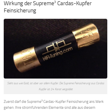
3
Wirkung der Supreme
Cardas-Kupfer
Feinsicherung
Sieht aus wie Gold, ist aber vor allem Kupfer: Die Supreme Feinsicherung aus Cardas
Kupfer ist 24 Karat vergoldet
3
Zuerst darf die Supreme
Cardas-Kupfer Feinsicherung ans Werk
gehen. Ihre stromführenden Elemente sind alle aus diesem