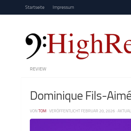
Startseite
Impressum
Zum Inhalt springen
REVIEW
Dominique Fils-Aimé
VON
TOM
· VERÖFFENTLICHT
FEBRUAR 20, 2026
· AKTUA