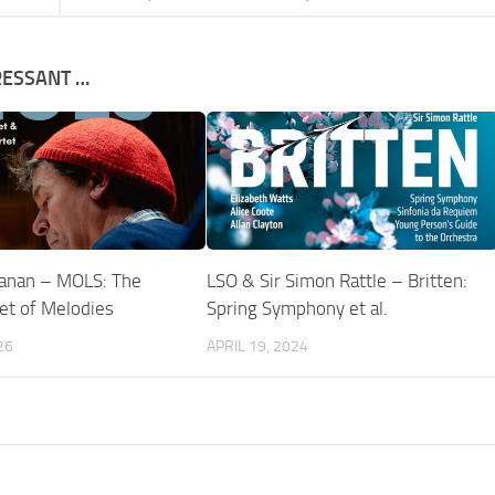
RESSANT …
hanan – MOLS: The
LSO & Sir Simon Rattle – Britten:
et of Melodies
Spring Symphony et al.
26
APRIL 19, 2024