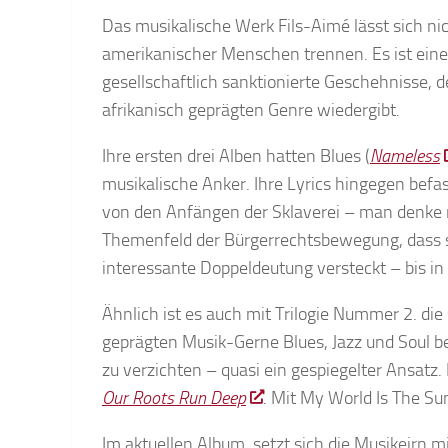
Das musikalische Werk Fils-Aimé lässt sich ni
amerikanischer Menschen trennen. Es ist eine
gesellschaftlich sanktionierte Geschehnisse, d
afrikanisch geprägten Genre wiedergibt.
Ihre ersten drei Alben hatten Blues (
Nameless
musikalische Anker. Ihre Lyrics hingegen befa
von den Anfängen der Sklaverei – man denke
Themenfeld der Bürgerrechtsbewegung, dass 
interessante Doppeldeutung versteckt – bis i
Ähnlich ist es auch mit Trilogie Nummer 2. die
geprägten Musik-Gerne Blues, Jazz und Soul be
zu verzichten – quasi ein gespiegelter Ansatz
Our Roots Run Deep
. Mit My World Is The Sun
Im aktuellen Album setzt sich die Musikeirn m