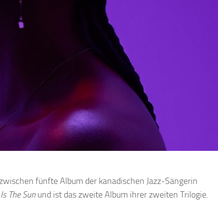
nzwischen fünfte Album der kanadischen Jazz-Sängerin
Is The Sun
und ist das zweite Album ihrer zweiten Trilogie.