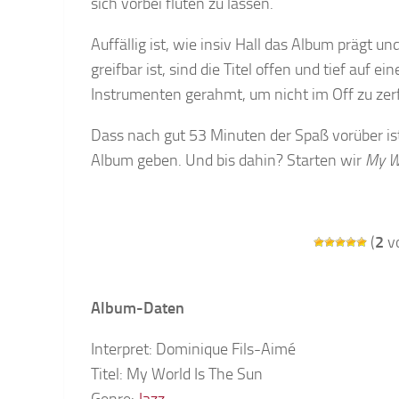
sich vorbei fluten zu lassen.
Auffällig ist, wie insiv Hall das Album prägt 
greifbar ist, sind die Titel offen und tief auf e
Instrumenten gerahmt, um nicht im Off zu zerf
Dass nach gut 53 Minuten der Spaß vorüber ist
Album geben. Und bis dahin? Starten wir
My W
(
2
vo
Album-Daten
Interpret: Dominique Fils-Aimé
Titel: My World Is The Sun
Genre:
Jazz