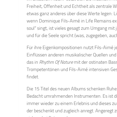
Freiheit, Offenheit und Echtheit als zentrale W
etwas ganz anderes über diese Werte legen: Li
wenn Dominique Fils-Aimé in Life Remains exem
soul“ singt, ist vieles gesagt zum Umgang mit
und für die Seele spricht (was, zugegeben, auch
Für ihre Eigenkompositionen nutzt Fils-Aimé j
Einflüssen anderen musikalischer Quellen und 
das in
Rhythm Of Nature
mit der ostinaten Ba
Trompetentönen und Fils-Aimé intensiven Gesa
findet.
Die 15 Titel des neuen Albums schenken Ruh
Bedacht umrahmenden Instrumenten. Es ist di
immer wieder zu einem Erlebnis und dieses zu
der beschenkt und zugleich anregt. Angeregt z