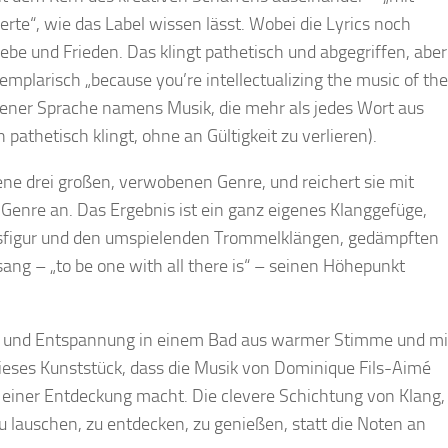
erte“, wie das Label wissen lässt. Wobei die Lyrics noch
ebe und Frieden. Das klingt pathetisch und abgegriffen, aber
plarisch „because you’re intellectualizing the music of the
 jener Sprache namens Musik, die mehr als jedes Wort aus
 pathetisch klingt, ohne an Gültigkeit zu verlieren).
ene drei großen, verwobenen Genre, und reichert sie mit
Genre an. Das Ergebnis ist ein ganz eigenes Klanggefüge,
ssfigur und den umspielenden Trommelklängen, gedämpften
ng – „to be one with all there is“ – seinen Höhepunkt
e und Entspannung in einem Bad aus warmer Stimme und mi
eses Kunststück, dass die Musik von Dominique Fils-Aimé
 einer Entdeckung macht. Die clevere Schichtung von Klang,
u lauschen, zu entdecken, zu genießen, statt die Noten an