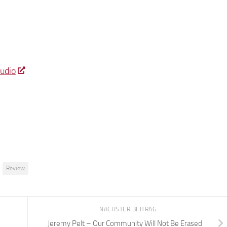
udio
Review
NÄCHSTER BEITRAG
Jeremy Pelt – Our Community Will Not Be Erased