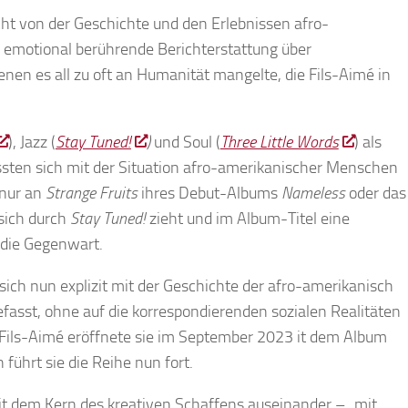
cht von der Geschichte und den Erlebnissen afro-
 emotional berührende Berichterstattung über
enen es all zu oft an Humanität mangelte, die Fils-Aimé in
), Jazz (
Stay Tuned!
)
und Soul (
Three Little Words
) als
ssten sich mit der Situation afro-amerikanischer Menschen
 nur an
Strange Fruits
ihres Debut-Albums
Nameless
oder das
sich durch
Stay Tuned!
zieht und im Album-Titel eine
n die Gegenwart.
 sich nun explizit mit der Geschichte der afro-amerikanisch
fasst, ohne auf die korrespondierenden sozialen Realitäten
. Fils-Aimé eröffnete sie im September 2023 it dem Album
 führt sie die Reihe nun fort.
it dem Kern des kreativen Schaffens auseinander – „mit