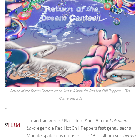
Return of the Dream Canteen ist ein klasse Album der Red Hot Chili Peppers – Bild:
Warner Records
☟
Da sind sie wieder! Nach dem April-Album
Unlimited
Love
legen die Red Hot Chili Peppers fast genau sechs
Monate später das nächste – ihr 13. – Album vor:
Return