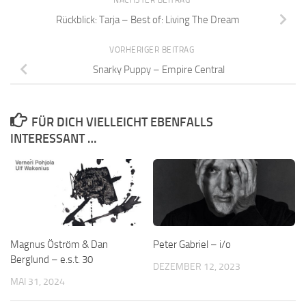
NÄCHSTER BEITRAG
Rückblick: Tarja – Best of: Living The Dream
VORHERIGER BEITRAG
Snarky Puppy – Empire Central
FÜR DICH VIELLEICHT EBENFALLS
INTERESSANT …
Magnus Öström & Dan
Peter Gabriel – i/o
Berglund – e.s.t. 30
DEZEMBER 12, 2023
MAI 31, 2024