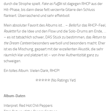
durch die Strophe spielt.
Fake as Fu@k
ist dagegen RHCP aus der
Hit-Phase, bis dann diese fett verzerrte Gitarre den Schluss
flankiert. Überraschend und sehr effektvoll.
Mein absoluter Favorit des Albums ist… –
Bella
für das RHCP-Feel,
Roulette
für die Idee und den Flow und die Solo-Drums am Ende, …
– es ist tatsächlich schwer, DAS Stück zu bestimmen, das
Return to
the Dream Canteen
besonders wertvoll und besonders macht. Eher
ist es die Mischung, gepaart mit der exzellenten Akustik, die sehr
räumlich klar und platziert ist – von ihrer Authentizität ganz zu
schweigen.
Ein tolles Album. Vielen Dank, RHCP!
(No Ratings Yet)
Album-Daten
Interpret: Red Hot Chili Peppers