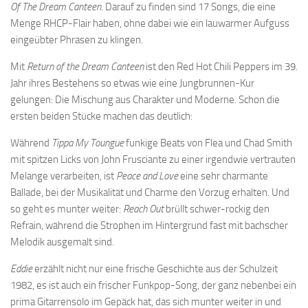
Of The Dream Canteen
. Darauf zu finden sind 17 Songs, die eine
Menge RHCP-Flair haben, ohne dabei wie ein lauwarmer Aufguss
eingeübter Phrasen zu klingen.
Mit
Return of the Dream Canteen
ist den Red Hot Chili Peppers im 39.
Jahr ihres Bestehens so etwas wie eine Jungbrunnen-Kur
gelungen: Die Mischung aus Charakter und Moderne. Schon die
ersten beiden Stücke machen das deutlich:
Während
Tippa My Toungue
funkige Beats von Flea und Chad Smith
mit spitzen Licks von John Frusciante zu einer irgendwie vertrauten
Melange verarbeiten, ist
Peace and Love
eine sehr charmante
Ballade, bei der Musikalität und Charme den Vorzug erhalten. Und
so geht es munter weiter:
Reach Out
brüllt schwer-rockig den
Refrain, während die Strophen im Hintergrund fast mit bachscher
Melodik ausgemalt sind.
Eddie
erzählt nicht nur eine frische Geschichte aus der Schulzeit
1982, es ist auch ein frischer Funkpop-Song, der ganz nebenbei ein
prima Gitarrensolo im Gepäck hat, das sich munter weiter in und