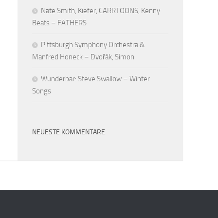
Nate Smith, Kiefer, CARRTOONS, Kenny
Beats – FATHERS
Pittsburgh Symphony Orchestra &
Manfred Honeck – Dvořák, Simon
Wunderbar: Steve Swallow – Winter
Songs
NEUESTE KOMMENTARE