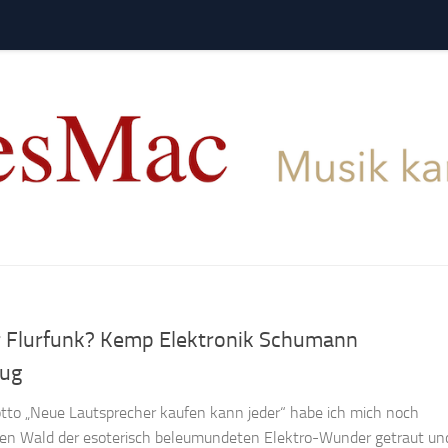
r Flurfunk? Kemp Elektronik Schumann
lug
to „Neue Lautsprecher kaufen kann jeder“ habe ich mich noch
den Wald der esoterisch beleumundeten Elektro-Wunder getraut un