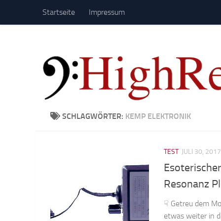
Startseite
Impressum
Zum Inhalt springen
SCHLAGWÖRTER:
KEMP ELEKTRONIK
TEST
JULI 30, 2017
Esoterische
Resonanz P
☟ Getreu dem Mot
etwas weiter in 