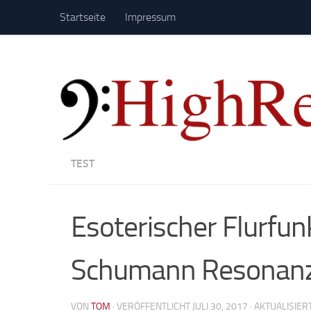
Startseite
Impressum
Zum Inhalt springen
TEST
Esoterischer Flurfu
Schumann Resonanz
VON
TOM
· VERÖFFENTLICHT
JULI 30, 2017
· AKTUALISIER