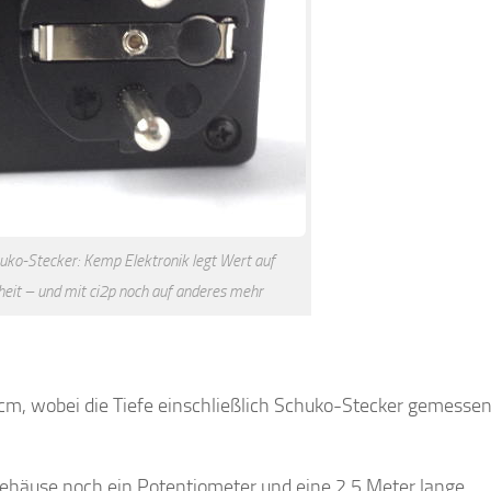
uko-Stecker: Kemp Elektronik legt Wert auf
heit – und mit ci2p noch auf anderes mehr
 cm, wobei die Tiefe einschließlich Schuko-Stecker gemesse
häuse noch ein Potentiometer und eine 2,5 Meter lange