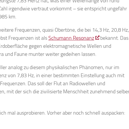
drigste 7,83 Hertz hat, was einer Wellenlänge von rund
 Zahl irgendwie vertraut vorkommt – sie entspricht ungefähr
.985 km.
eitere Frequenzen, quasi Obertöne, die bei 14,3 Hz, 20,8 Hz,
bst Frequenzen ist als
Schumann Resonanz
bekannt. Das
e Erdoberfläche gegen elektromagnetische Wellen und
ra und Faune munter weiter gedeihen lassen.
eller analog zu diesem physikalischen Phänomen, nur im
nz von 7,83 Hz, in einer bestimmten Einstellung auch mit
requenzen. Das soll der Flut an Radiowellen und
, mit der sich die zivilisierte Menschheit zunehmend selbe
eich mal ausprobieren. Vorher aber noch schnell auspacken: