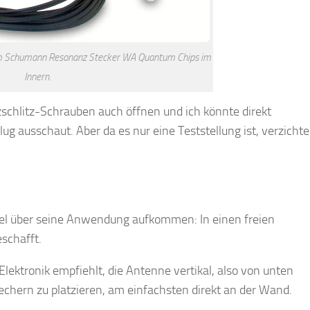
em Schumann Resonanz Stecker WA Quantum Chips im
Innern.
uzschlitz-Schrauben auch öffnen und ich könnte direkt
ug ausschaut. Aber da es nur eine Teststellung ist, verzichte
fel über seine Anwendung aufkommen: In einen freien
eschafft.
lektronik empfiehlt, die Antenne vertikal, also von unten
chern zu platzieren, am einfachsten direkt an der Wand.