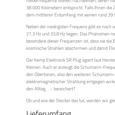
niederfrequente Wellen nachweisen, deren nie
38.000 Kilometern entspricht. Falls Ihnen die
dem mittleren Erdumfang mit seinen rund 39
Neben der niedrigsten Frequenz gibt es noch w
27,3 Hz und 33,8 Hz liegen. Das Phänomen ne
besondere dieser Frequenzen ist, dass sie di
kosmische Strahlen abschirmen und damit Flo
Der Kemp Elektronik SR Plug agiert laut Herst
Kleinen. Auch er erzeugt die Schumann-Freque
den Obertönen, also den weiteren Schumann-F
elektromagnetischer Strahlung entgegen wirken
den Alltag… – bereichert?
Ob und wie der Stecker das tut, werden wir gl
Lieferumfang