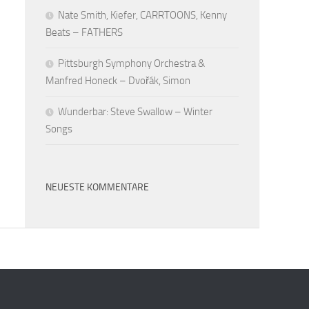
Nate Smith, Kiefer, CARRTOONS, Kenny
Beats – FATHERS
Pittsburgh Symphony Orchestra &
Manfred Honeck – Dvořák, Simon
Wunderbar: Steve Swallow – Winter
Songs
NEUESTE KOMMENTARE