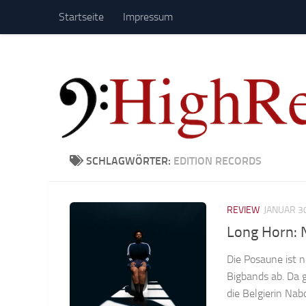
Startseite
Impressum
Zum Inhalt springen
SCHLAGWÖRTER:
EDITION RECORDS
REVIEW
JANUAR 3
Long Horn: 
Die Posaune ist 
Bigbands ab. Da 
die Belgierin Nab