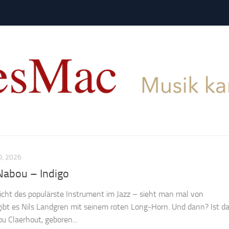
0, 2026
Nabou – Indigo
nicht des populärste Instrument im Jazz – sieht man mal von
gibt es Nils Landgren mit seinem roten Long-Horn. Und dann? Ist d
ou Claerhout, geboren...