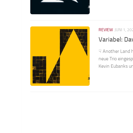
REVIEW
JUNI 1, 20
Variabel: D
☟ Another Land h
neue Trio eingesp
Kevin Eubanks un