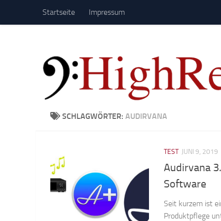
Startseite
Impressum
Zum Inhalt springen
SCHLAGWÖRTER:
AUDIRVANA
TEST
JUNI 9, 2019
Audirvana 3
Software
Seit kurzem ist e
Produktpflege u