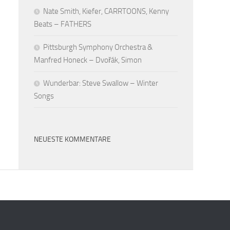
Nate Smith, Kiefer, CARRTOONS, Kenny
Beats – FATHERS
Pittsburgh Symphony Orchestra &
Manfred Honeck – Dvořák, Simon
Wunderbar: Steve Swallow – Winter
Songs
NEUESTE KOMMENTARE