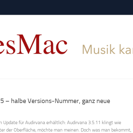
.5 – halbe Versions-Nummer, ganz neue
in Update für Audirvana erhältlich: Audirvana 3.5.11 klingt wie
nter der Oberfläche, möchte man meinen. Doch was man bekommt,