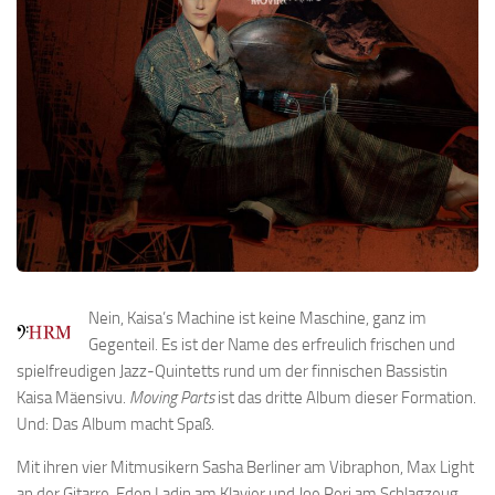
Nein, Kaisa’s Machine ist keine Maschine, ganz im
Gegenteil. Es ist der Name des erfreulich frischen und
spielfreudigen Jazz-Quintetts rund um der finnischen Bassistin
Kaisa Mäensivu.
Moving Parts
ist das dritte Album dieser Formation.
Und: Das Album macht Spaß.
Mit ihren vier Mitmusikern Sasha Berliner am Vibraphon, Max Light
an der Gitarre, Eden Ladin am Klavier und Joe Peri am Schlagzeug