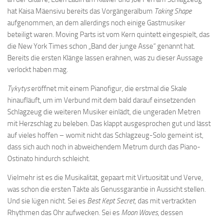
hat Kaisa Mäensivu bereits das Vorgängeralbum
Taking Shape
aufgenommen, an dem allerdings noch einige Gastmusiker
beteiligt waren. Moving Parts ist vom Kern quintett eingespielt, das
die New York Times schon „Band der junge Asse“ genannt hat.
Bereits die ersten Klänge lassen erahnen, was zu dieser Aussage
verlockt haben mag.
Tykytys
eröffnet mit einem Pianofigur, die erstmal die Skale
hinaufläuft, um im Verbund mit dem bald darauf einsetzenden
Schlagzeug die weiteren Musiker einlädt, die ungeraden Metren
mit Herzschlag zu beleben. Das klappt ausgesprochen gut und lässt
auf vieles hoffen – womit nicht das Schlagzeug-Solo gemeint ist,
dass sich auch noch in abweichendem Metrum durch das Piano-
Ostinato hindurch schleicht.
Vielmehr ist es die Musikalität, gepaart mit Virtuosität und Verve,
was schon die ersten Takte als Genussgarantie in Aussicht stellen.
Und sie lügen nicht. Sei es
Best Kept Secret,
das mit vertrackten
Rhythmen das Ohr aufwecken. Sei es
Moon Waves
, dessen