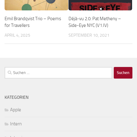
Emil Brandqvist Trio – Poems
Déjà-vu 2.0: Pat Metheny –
for Travellers
Side-Eye NYC (V1.IV)
APRIL 4, 2025
SEPTEMBER 10, 2021
Suchen
nach:
KATEGORIEN
Apple
Intern