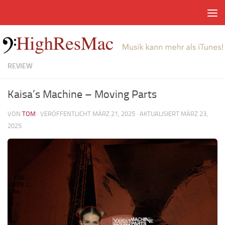
Zum Inhalt springen
REVIEW
Kaisa’s Machine – Moving Parts
VON
TOM
· VERÖFFENTLICHT
MÄRZ 21, 2025
· AKTUALISIERT
MÄRZ 23,
2025