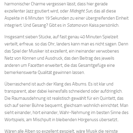
harmonischer Charme vergessen lässt, dass hier gerade
exzellenter Jazz goutiert wird, oder
Midnight Sun,
das all diese
Aspekte in 6 Minuten 19 Sekunden zu einer übergreifenden Einheit
integriert. Und Gesang? Gibt es in
Satama
von Kaisa persönlich.
Insgesamt sieben Stücke, auf fast genau 40 Minuten Spielzeit
verteilt, erfreue. so das Ohr, landers kann man es nicht sagen. Denn
das Spiel der Musiker ist exzellent, ein ineinander verwobenes
Netz von Können und Ausdruck, das den Beitrag des jeweils
anderen um Facetten erweitert, die das Gesamtgefüge eine
bemerkenswerte Qualität gewinnen lassen.
Überraschend ist auch der Klang des Albums. Es ist klar und
transparent, aber dabei keinesfalls schneidend oder aufdringlich.
Die Raumausdehnung ist realistisch gewählt für ein Quintett, das
sich auf seiner Bühne bequemt, gleichsam wohnlich einrichtet. Man
sieht einander, hört einander, Wahr-Nehmung im besten Sinne des
Wortspiels, am Mischpult in bleibenden Hörgenuss übersetzt..
Wären alle Alben so exzellent gespielt, wäre Musik die reinste