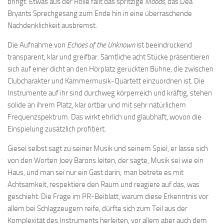
bringt. Etwas aus der Rolle fällt das spritzige
Moods
, das Dea
Bryants Sprechgesang zum Ende hin in eine überraschende
Nachdenklichkeit ausbremst.
Die Aufnahme von
Echoes of the Unknown
ist beeindruckend
transparent, klar und greifbar. Sämtliche acht Stücke präsentieren
sich auf einer dicht an den Hörplatz gerückten Bühne, die zwischen
Clubcharakter und Kammermusik-Quartett einzuordnen ist. Die
Instrumente auf ihr sind durchweg körperreich und kräftig, stehen
solide an ihrem Platz, klar ortbar und mit sehr natürlichem
Frequenzspektrum. Das wirkt ehrlich und glaubhaft, wovon die
Einspielung zusätzlich profitiert.
Giesel selbst sagt zu seiner Musik und seinem Spiel, er lasse sich
von den Worten Joey Barons leiten, der sagte, Musik sei wie ein
Haus, und man sei nur ein Gast darin; man betrete es mit
Achtsamkeit, respektiere den Raum und reagiere auf das, was
geschieht. Die Frage im PR-Beiblatt, warum diese Erkenntnis vor
allem bei Schlagzeugern reife, dürfte sich zum Teil aus der
Komplexität des Instruments herleiten, vor allem aber auch dem