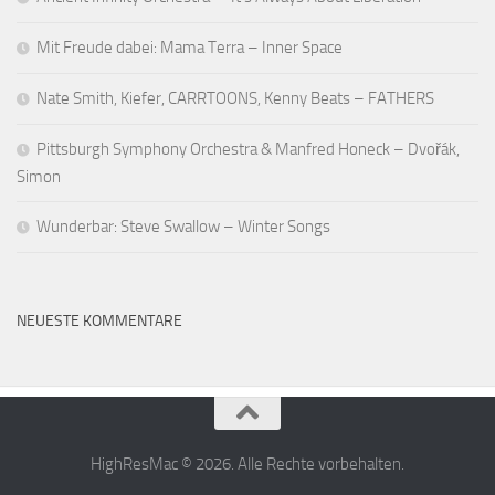
Mit Freude dabei: Mama Terra – Inner Space
Nate Smith, Kiefer, CARRTOONS, Kenny Beats – FATHERS
Pittsburgh Symphony Orchestra & Manfred Honeck – Dvořák,
Simon
Wunderbar: Steve Swallow – Winter Songs
NEUESTE KOMMENTARE
HighResMac © 2026. Alle Rechte vorbehalten.