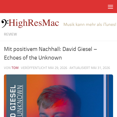
Zum Inhalt springen
REVIEW
Mit positivem Nachhall: David Giesel –
Echoes of the Unknown
VON
TOM
· VERÖFFENTLICHT
MAI 29, 2026
· AKTUALISIERT
MAI 31, 2026