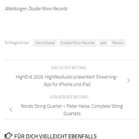
Abbildungen: Double Moon Records
Schlagwörter:
David Giesel
Double Moon Records
Jazz
Review
NÄCHSTER BEITRAG
HighEnd 2026: HighResAudio präsentiert Streaming-
App für iPhone und iPad
VORHERIGER BEITRAG
Nordic String Quartet – Peter Heise: Complete String
Quartets
FÜR DICH VIELLEICHT EBENFALLS