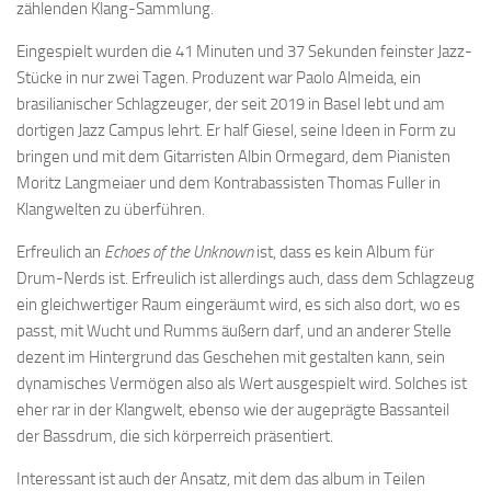
zählenden Klang-Sammlung.
Eingespielt wurden die 41 Minuten und 37 Sekunden feinster Jazz-
Stücke in nur zwei Tagen. Produzent war Paolo Almeida, ein
brasilianischer Schlagzeuger, der seit 2019 in Basel lebt und am
dortigen Jazz Campus lehrt. Er half Giesel, seine Ideen in Form zu
bringen und mit dem Gitarristen Albin Ormegard, dem Pianisten
Moritz Langmeiaer und dem Kontrabassisten Thomas Fuller in
Klangwelten zu überführen.
Erfreulich an
Echoes of the Unknown
ist, dass es kein Album für
Drum-Nerds ist. Erfreulich ist allerdings auch, dass dem Schlagzeug
ein gleichwertiger Raum eingeräumt wird, es sich also dort, wo es
passt, mit Wucht und Rumms äußern darf, und an anderer Stelle
dezent im Hintergrund das Geschehen mit gestalten kann, sein
dynamisches Vermögen also als Wert ausgespielt wird. Solches ist
eher rar in der Klangwelt, ebenso wie der augeprägte Bassanteil
der Bassdrum, die sich körperreich präsentiert.
Interessant ist auch der Ansatz, mit dem das album in Teilen