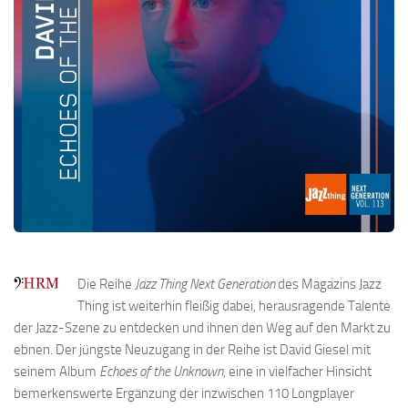
Die Reihe
Jazz Thing Next Generation
des Magazins Jazz
Thing ist weiterhin fleißig dabei, herausragende Talente
der Jazz-Szene zu entdecken und ihnen den Weg auf den Markt zu
ebnen. Der jüngste Neuzugang in der Reihe ist David Giesel mit
seinem Album
Echoes of the Unknown
, eine in vielfacher Hinsicht
bemerkenswerte Ergänzung der inzwischen 110 Longplayer