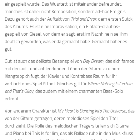
eingespielt wurde. Das Wuartett ist miteinander befreundet,
manches ist daher nicht Komposition, sondern ad-hoc Ereignis.
Dazu gehört auch der Auftakt von
Trial and Error
, dem ersten Sütck
des Albums. Es ist eine Improvisation, ein Einfach-drauflos-
gespielt von Giesel, von dem er sagt, erst im Nachhinein sei ihm
deutlich geworden, was er da gemacht habe. Gemacht hat er es
gut.
Gut ist auch das delikate Besenspiel von
Day Dream
, das sich famos
mit den auf- und abblendenden Tönen der Gitarre zu einem
Klangteppich fügt, der Klavier und Kontrabass Raum für ihr
verflochtenes Spiel öffnet. Gleiches gilt für
Where Nothing Is Certain
and That’s Okay
, das zudem mit einem charmanten Bass-Solo
erfreut.
Von anderem Charakter ist
My Heart Is Dancing Into The Universe
, das
von der Gitarre getragen, deren melodiöses Spiel den Titel
durchzieht. Die Rolle des melodischen Trägers teilen sich Gitarre
und Piano bei This Is for Jim, das als Ballade ruhe in den Musikfluss