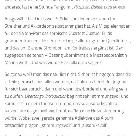
anderes: fast eine Stunde Tango mit
Piazzolla: Balada para un loco
.
Ausgewählt hat Ould zwölf Stücke, von denen er sieben für
Streicher und Akkordeon selbst arrangiert hat. Als Mitspieler hat er
für den Saiten-Part das serbische Quartett Quatuor Bilitis
gewinnen können, dessen erste Geige allerdings eine Querflöte ist,
und das um Blanche Stromboni am Kontrabass ergänzt ist. Den –
zugegeben seltenen – Gesang übernimmt die Mezzosopranistin
Marina Viotti. Und was würde Piazzolla dazu sagen?
So genau weiß man das natürlich nicht. Sicher ist hingegen, dass die
Urteile gemischt ausfallen werden, da Ould das Recht der Jugend
für sich beansprucht, dann und wann überbordend und eifrig sein
zu dürfen.
Libertango: Introduction
beginnt sehr stimmungsvoll und
kumuliert in einem furiosen Tempo, das so ausdrucksvoll zu
tanzen, wie es gespielt wird, mutmaßlich eine Herausforderung
würde. Wobei zwei gerade genannte Adjektive das Album
tatsächlich prägen: „stimmungsvoll“ und „ausdruksvoll“.