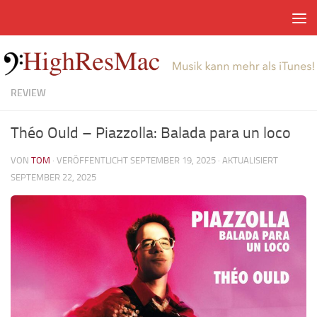
Zum Inhalt springen
REVIEW
Théo Ould – Piazzolla: Balada para un loco
VON
TOM
· VERÖFFENTLICHT
SEPTEMBER 19, 2025
· AKTUALISIERT
SEPTEMBER 22, 2025