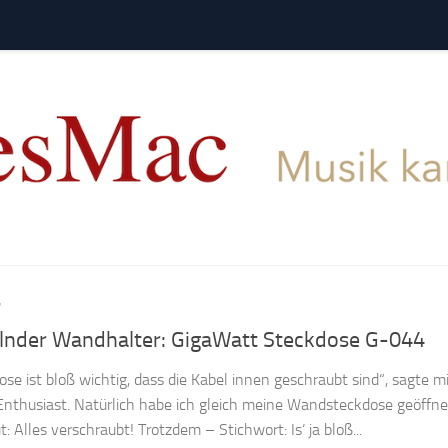
7
nder Wandhalter: GigaWatt Steckdose G-044
ose ist bloß wichtig, dass die Kabel innen geschraubt sind“, sagte mi
-Enthusiast. Natürlich habe ich gleich meine Wandsteckdose geöffne
 Alles verschraubt! Trotzdem – Stichwort: Is‘ ja bloß...