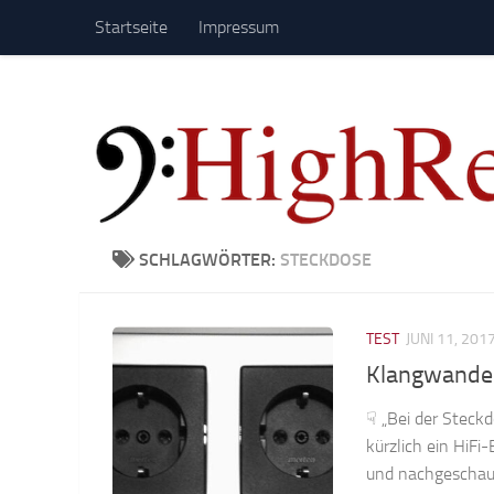
Startseite
Impressum
Zum Inhalt springen
SCHLAGWÖRTER:
STECKDOSE
TEST
JUNI 11, 201
Klangwandel
☟ „Bei der Steckd
kürzlich ein HiFi
und nachgeschaut: