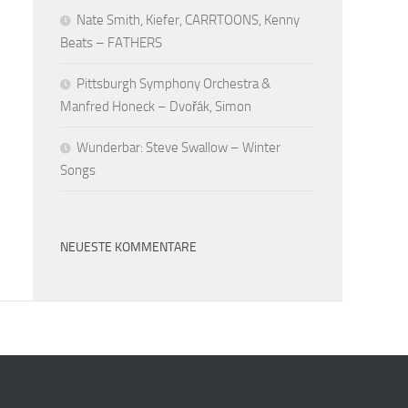
Nate Smith, Kiefer, CARRTOONS, Kenny
Beats – FATHERS
Pittsburgh Symphony Orchestra &
Manfred Honeck – Dvořák, Simon
Wunderbar: Steve Swallow – Winter
Songs
NEUESTE KOMMENTARE