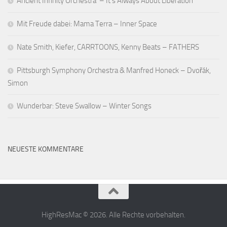
Ancient Infinity Orchestra – It’s Always About Liberation
Mit Freude dabei: Mama Terra – Inner Space
Nate Smith, Kiefer, CARRTOONS, Kenny Beats – FATHERS
Pittsburgh Symphony Orchestra & Manfred Honeck – Dvořák,
Simon
Wunderbar: Steve Swallow – Winter Songs
NEUESTE KOMMENTARE
HighResMac © 2026. Alle Rechte vorbehalten.