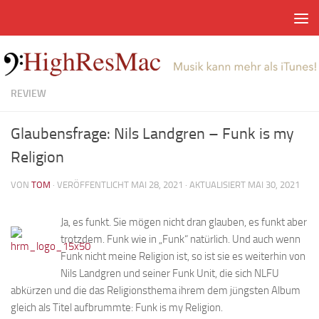
Zum Inhalt springen
REVIEW
Glaubensfrage: Nils Landgren – Funk is my
Religion
VON
TOM
· VERÖFFENTLICHT
MAI 28, 2021
· AKTUALISIERT
MAI 30, 2021
Ja, es funkt. Sie mögen nicht dran glauben, es funkt aber
trotzdem. Funk wie in „Funk“ natürlich. Und auch wenn
Funk nicht meine Religion ist, so ist sie es weiterhin von
Nils Landgren und seiner Funk Unit, die sich NLFU
abkürzen und die das Religionsthema ihrem dem jüngsten Album
gleich als Titel aufbrummte: Funk is my Religion.