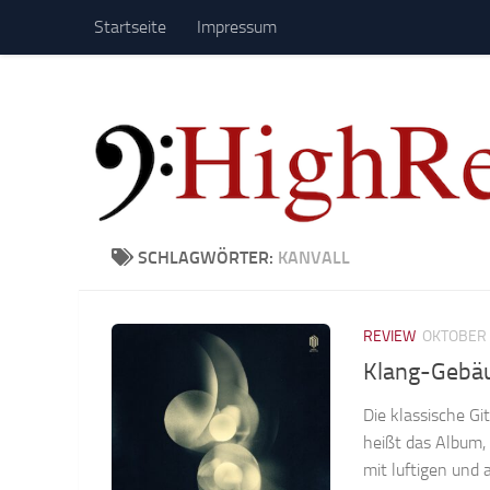
Startseite
Impressum
Zum Inhalt springen
SCHLAGWÖRTER:
KANVALL
REVIEW
OKTOBER 
Klang-Gebäu
Die klassische G
heißt das Album, 
mit luftigen und