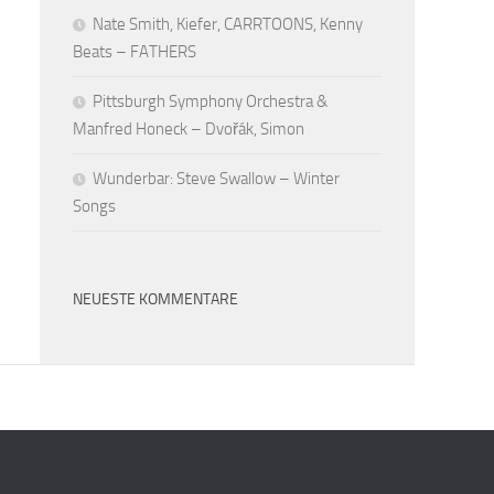
Nate Smith, Kiefer, CARRTOONS, Kenny
Beats – FATHERS
Pittsburgh Symphony Orchestra &
Manfred Honeck – Dvořák, Simon
Wunderbar: Steve Swallow – Winter
Songs
NEUESTE KOMMENTARE