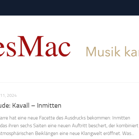
11, 2024
de: Kavall – Inmitten
itarre hat eine neue Facette des Ausdrucks bekommen: Inmitten
das ihren sechs Saiten eine neuen Auftritt beschert, der kombiniert
 atmosphärischen Beiklängen eine neue Klangwelt eröffnet. Was...