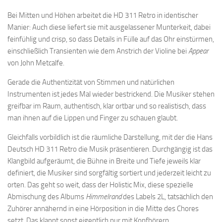
Bei Mitten und Höhen arbeitet die HD 311 Retro in identischer
Manier: Auch diese liefert sie mit ausgelassener Munterkeit, dabei
feinfühlig und crisp, so dass Details in Fülle auf das Ohr einstürmen,
einschließlich Transienten wie dem Anstrich der Violine bei
Appear
von John Metcalfe.
Gerade die Authentizität von Stimmen und natürlichen
Instrumenten ist jedes Mal wieder bestrickend. Die Musiker stehen
greifbar im Raum, authentisch, klar ortbar und so realistisch, dass
man ihnen auf die Lippen und Finger zu schauen glaubt.
Gleichfalls vorbildlich ist die räumliche Darstellung, mit der die Hans
Deutsch HD 311 Retro die Musik präsentieren. Durchgängig ist das
Klangbild aufgeräumt, die Bühne in Breite und Tiefe jeweils klar
definiert, die Musiker sind sorgfältig sortiert und jederzeit leicht zu
orten. Das geht so weit, dass der Holistic Mix, diese spezielle
Abmischung des Albums
Himmelrand
des Labels 2L, tatsächlich den
Zuhörer annähernd in eine Hörposition in die Mitte des Chores
setzt. Das klappt sonst eigentlich nur mit Kopfhörern.