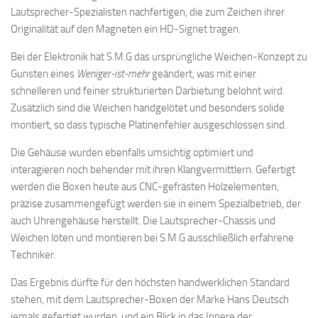
Lautsprecher-Spezialisten nachfertigen, die zum Zeichen ihrer
Originalität auf den Magneten ein HD-Signet tragen.
Bei der Elektronik hat S.M.G das ursprüngliche Weichen-Konzept zu
Gunsten eines
Weniger-ist-mehr
geändert, was mit einer
schnelleren und feiner strukturierten Darbietung belohnt wird.
Zusätzlich sind die Weichen handgelötet und besonders solide
montiert, so dass typische Platinenfehler ausgeschlossen sind.
Die Gehäuse wurden ebenfalls umsichtig optimiert und
interagieren noch behender mit ihren Klangvermittlern. Gefertigt
werden die Boxen heute aus CNC-gefrästen Holzelementen,
präzise zusammengefügt werden sie in einem Spezialbetrieb, der
auch Uhrengehäuse herstellt. Die Lautsprecher-Chassis und
Weichen löten und montieren bei S.M.G ausschließlich erfahrene
Techniker.
Das Ergebnis dürfte für den höchsten handwerklichen Standard
stehen, mit dem Lautsprecher-Boxen der Marke Hans Deutsch
jemals gefertigt wurden, und ein Blick in das Innere der