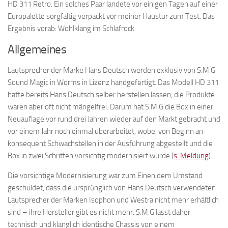
HD 311 Retro. Ein solches Paar landete vor einigen Tagen auf einer
Europalette sorgfältig verpackt vor meiner Haustür zum Test. Das
Ergebnis vorab: Wohlklang im Schlafrock.
Allgemeines
Lautsprecher der Marke Hans Deutsch werden exklusiv von S.M.G
Sound Magic in Worms in Lizenz handgefertigt. Das Modell HD 311
hatte bereits Hans Deutsch selber herstellen lassen, die Produkte
waren aber oft nicht mängelfrei. Darum hat S.M.G die Box in einer
Neuauflage vor rund drei Jahren wieder auf den Markt gebracht und
vor einem Jahr noch einmal überarbeitet, wobei von Beginn an
konsequent Schwachstellen in der Ausführung abgestellt und die
Box in zwei Schritten vorsichtig modernisiert wurde (
s. Meldung
).
Die vorsichtige Modernisierung war zum Einen dem Umstand
geschuldet, dass die ursprünglich von Hans Deutsch verwendeten
Lautsprecher der Marken Isophon und Westra nicht mehr erhältlich
sind – ihre Hersteller gibt es nicht mehr. S.M.G lässt daher
technisch und klanglich identische Chassis von einem