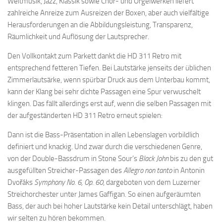
Weltmusik, Jazz, Klassik sowie Chor- und Orgelwerken liefert
zahlreiche Anreize zum Ausreizen der Boxen, aber auch vielfältige
Herausforderungen an die Abbildungsleistung, Transparenz,
Räumlichkeit und Auflösung der Lautsprecher.
Den Vollkontakt zum Parkett dankt die HD 311 Retro mit
entsprechend fetteren Tiefen. Bei Lautstärke jenseits der üblichen
Zimmerlautsärke, wenn spürbar Druck aus dem Unterbau kommt,
kann der Klang bei sehr dichte Passagen eine Spur verwuschelt
klingen. Das fällt allerdings erst auf, wenn die selben Passagen mit
der aufgeständerten HD 311 Retro erneut spielen:
Dann ist die Bass-Präsentation in allen Lebenslagen vorbildlich
definiert und knackig. Und zwar durch die verschiedenen Genre,
von der Double-Bassdrum in Stone Sour’s
Black John
bis zu den gut
ausgefüllten Streicher-Passagen des
Allegro non tanto
in Antonin
Dvořáks
Symphony No. 6, Op. 60
, dargeboten von dem Luzerner
Streichorchester unter James Gaffigan. So einen aufgeräumten
Bass, der auch bei hoher Lautstärke kein Detail unterschlägt, haben
wir selten zu hören bekommen.