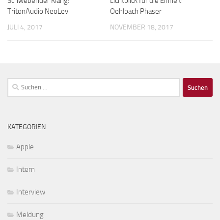
Schwebender Klang:
Lichtblick für die Einheit:
TritonAudio NeoLev
Oehlbach Phaser
JULI 4, 2017
NOVEMBER 18, 2017
Suchen
nach:
KATEGORIEN
Apple
Intern
Interview
Meldung