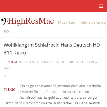
Zum Inhalt springen
TEST
Wohlklang im Schlafrock: Hans Deutsch HD
311 Retro
VON
TOM
· VERÖFFENTLICHT
AUGUST 28, 2016
· AKTUALISIERT
JUNI 4,
2021
☟
Ein beige gebackener Teigmantel, darin eine herzhafte
Leckerei. So ungeführ sieht ein klassisches „im
Schlafrock“ aus. Es geht aber auch anders: Ein beiger
Karton, darin Kirschholz furnierte Lautsprecher: Die Hans Deutsch