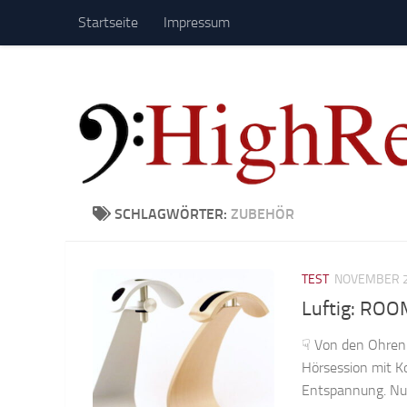
Startseite
Impressum
Zum Inhalt springen
SCHLAGWÖRTER:
ZUBEHÖR
TEST
NOVEMBER 2
Luftig: ROO
☟ Von den Ohren 
Hörsession mit K
Entspannung. Nur: