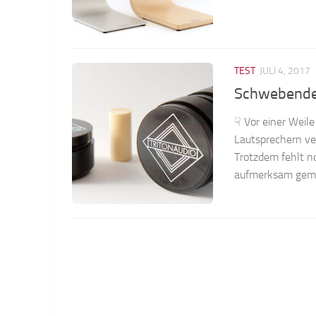
TEST
JULI 4, 2017
Schwebender
☟ Vor einer Weil
Lautsprechern ver
Trotzdem fehlt n
aufmerksam gemac