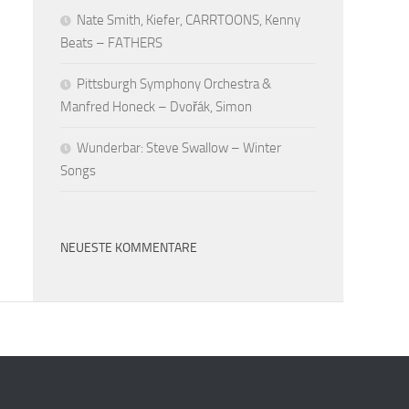
Nate Smith, Kiefer, CARRTOONS, Kenny
Beats – FATHERS
Pittsburgh Symphony Orchestra &
Manfred Honeck – Dvořák, Simon
Wunderbar: Steve Swallow – Winter
Songs
NEUESTE KOMMENTARE