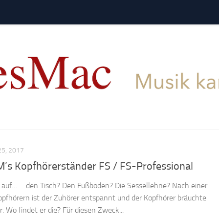
5, 2017
M’s Kopfhörerständer FS / FS-Professional
auf… – den Tisch? Den Fußboden? Die Sessellehne? Nach einer
opfhörern ist der Zuhörer entspannt und der Kopfhörer bräuchte
 Wo findet er die? Für diesen Zweck...