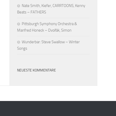
Nate Smith, Kiefer, CARRTOONS, Kenny
Beats – FATHERS
Pittsburgh Symphony Orchestra &
Manfred Honeck – Dvořák, Simon
Wunderbar: Steve Swallow – Winter
Songs
NEUESTE KOMMENTARE