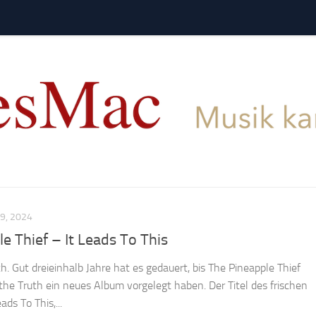
9, 2024
e Thief – It Leads To This
ich. Gut dreieinhalb Jahre hat es gedauert, bis The Pineapple Thief
the Truth ein neues Album vorgelegt haben. Der Titel des frischen
ads To This,...