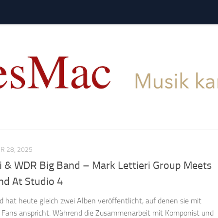
 28, 2025
ri & WDR Big Band – Mark Lettieri Group Meets
d At Studio 4
hat heute gleich zwei Alben veröffentlicht, auf denen sie mit
 Fans anspricht. Während die Zusammenarbeit mit Komponist und