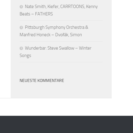
Nate Smith, Kiefer, CARRTOONS, Kenny
Beats – FATHERS
Pittsburgh Symphony Orchestra &
Manfred Honeck – Dvořák, Simon
Wunderbar: Steve Swallow – Winter
Songs
NEUESTE KOMMENTARE