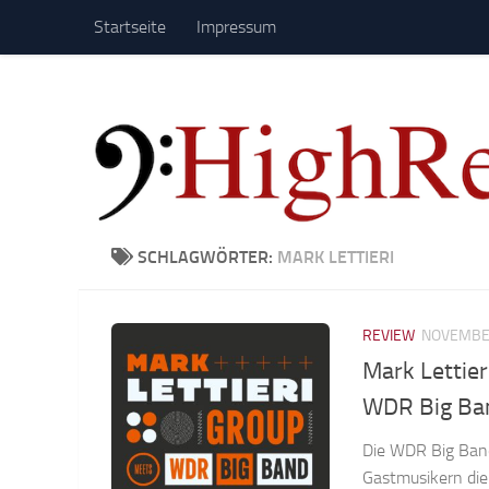
Startseite
Impressum
Zum Inhalt springen
SCHLAGWÖRTER:
MARK LETTIERI
REVIEW
NOVEMBER
Mark Lettie
WDR Big Ban
Die WDR Big Band 
Gastmusikern die