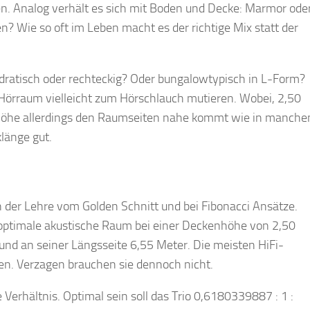
en. Analog verhält es sich mit Boden und Decke: Marmor ode
en? Wie so oft im Leben macht es der richtige Mix statt der
adratisch oder rechteckig? Oder bungalowtypisch in L-Form?
Hörraum vielleicht zum Hörschlauch mutieren. Wobei, 2,50
höhe allerdings den Raumseiten nahe kommt wie in manche
länge gut.
n der Lehre vom Golden Schnitt und bei Fibonacci Ansätze.
optimale akustische Raum bei einer Deckenhöhe von 2,50
und an seiner Längsseite 6,55 Meter. Die meisten HiFi-
n. Verzagen brauchen sie dennoch nicht.
Verhältnis. Optimal sein soll das Trio 0,6180339887 : 1 :