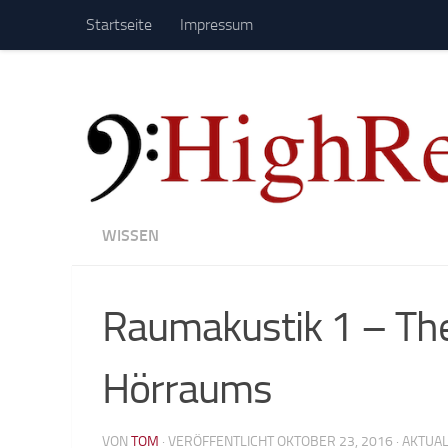
Startseite
Impressum
Zum Inhalt springen
WISSEN
Raumakustik 1 – The
Hörraums
VON
TOM
· VERÖFFENTLICHT
OKTOBER 23, 2016
· AKTUA