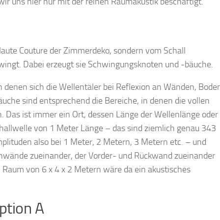
a wir uns hier nur mit der reinen Raumakustik beschäftigt.
Haute Couture der Zimmerdeko, sondern vom Schall
chwingt. Dabei erzeugt sie Schwingungsknoten und -bäuche.
n denen sich die Wellentäler bei Reflexion an Wänden, Bode
äuche sind entsprechend die Bereiche, in denen die vollen
 Das ist immer ein Ort, dessen Länge der Wellenlänge oder
Schallwelle von 1 Meter Länge – das sind ziemlich genau 343
plituden also bei 1 Meter, 2 Metern, 3 Metern etc. – und
nwände zueinander, der Vorder- und Rückwand zueinander
 Raum von 6 x 4 x 2 Metern wäre da ein akustisches
tion A