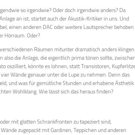
Irgendwie so irgendwie? Oder doch irgendwie anders? Da
lage an ist, startet auch der Akustik-Kritiker in uns. Und
abel, einen anderen DAC oder weitere Lautsprecher behoben
der Hörraum. Oder?
wei verschiedenen Räumen mitunter dramatisch anders klingen
also die Anlage, die eigentlich prima tönen sollte, zwische
oszilliert, könnte es lohnen, statt Transistoren, Kupferlitz
vier Wände genauer unter die Lupe zu nehmen. Denn das
eld, und was für gemütliche Stunden und erhabene Ästhetik
hten Wohlklang. Wie lässt sich das heraus finden?
der mit glatten Schrankfronten zu tapeziert sind,
e Wände zugepackt mit Gardinen, Teppichen und anderen