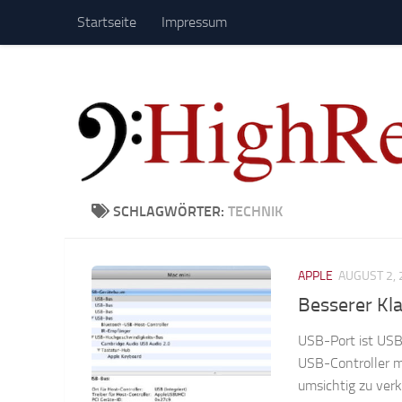
Startseite
Impressum
Zum Inhalt springen
SCHLAGWÖRTER:
TECHNIK
APPLE
AUGUST 2, 
Besserer Kl
USB-Port ist USB
USB-Controller m
umsichtig zu verk