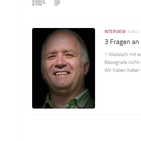
INTERVIEW
JUNI 2
3 Fragen an 
☟ Klassisch mit e
Bassignale nicht
Wir haben Kabel- 