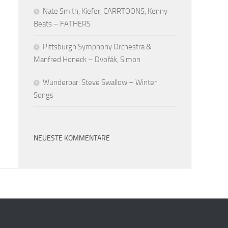
Nate Smith, Kiefer, CARRTOONS, Kenny
Beats – FATHERS
Pittsburgh Symphony Orchestra &
Manfred Honeck – Dvořák, Simon
Wunderbar: Steve Swallow – Winter
Songs
NEUESTE KOMMENTARE