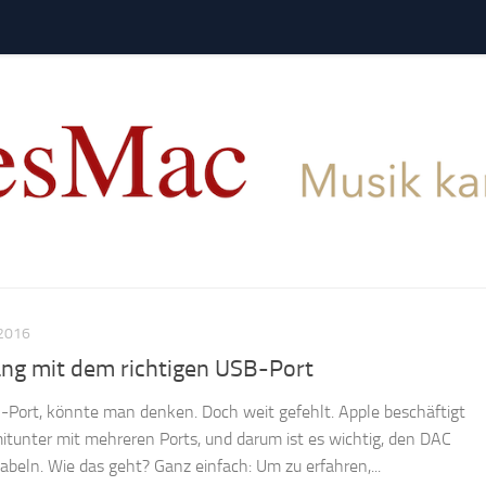
2016
ang mit dem richtigen USB-Port
-Port, könnte man denken. Doch weit gefehlt. Apple beschäftigt
itunter mit mehreren Ports, und darum ist es wichtig, den DAC
abeln. Wie das geht? Ganz einfach: Um zu erfahren,...