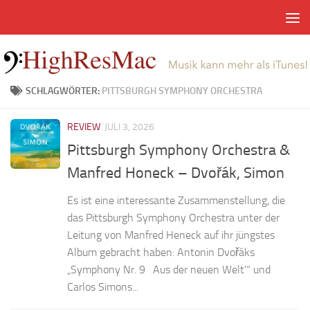
Zum Inhalt springen
SCHLAGWÖRTER:
PITTSBURGH SYMPHONY ORCHESTRA
REVIEW
JULI 3, 2026
Pittsburgh Symphony Orchestra &
Manfred Honeck – Dvořák, Simon
Es ist eine interessante Zusammenstellung, die
das Pittsburgh Symphony Orchestra unter der
Leitung von Manfred Heneck auf ihr jüngstes
Album gebracht haben: Antonin Dvořáks
„Symphony Nr. 9 ‚Aus der neuen Welt’“ und
Carlos Simons...