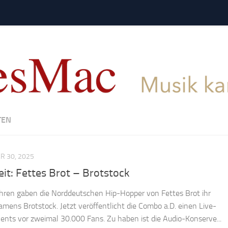
TEN
 30, 2025
eit: Fettes Brot – Brotstock
ahren gaben die Norddeutschen Hip-Hopper von Fettes Brot ihr
amens Brotstock. Jetzt veröffentlicht die Combo a.D. einen Live-
ents vor zweimal 30.000 Fans. Zu haben ist die Audio-Konserve...