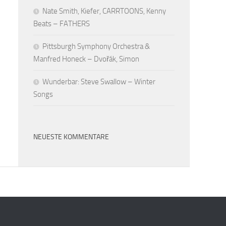
Nate Smith, Kiefer, CARRTOONS, Kenny
Beats – FATHERS
Pittsburgh Symphony Orchestra &
Manfred Honeck – Dvořák, Simon
Wunderbar: Steve Swallow – Winter
Songs
NEUESTE KOMMENTARE