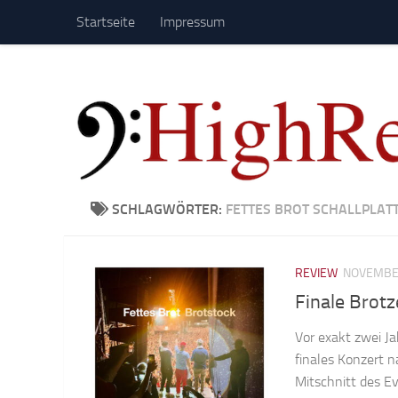
Startseite
Impressum
Zum Inhalt springen
SCHLAGWÖRTER:
FETTES BROT SCHALLPLAT
REVIEW
NOVEMBER
Finale Brotz
Vor exakt zwei J
finales Konzert n
Mitschnitt des Ev